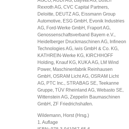
AGCO, AUDI AG, BayWa AG, Bosch
Rexroth AG, CVC Capital Partners,
Deloitte, DEUTZ AG, Eissmann Group
Automotive, ESG GmbH, Evonik Industries
AG, Ford-Werke GmbH, Fraport AG,
Genossenschaftsverband Bayern e.V.,
Heidelberger Druckmaschinen AG, Infineon
Technologies AG, iwis GmbH & Co. KG,
KATHREIN-Werke KG, KIRCHHOFF
Holding, Knauf KG, KUKA AG, LM Wind
Power, Maschinenfabrik Reinhausen
GmbH, OSRAM Licht AG, OSRAM Licht
AG, PTC Inc., STRABAG SE, Teekanne
Gruppe, TÜV Rheinland AG, Webasto SE,
Wittenstein AG, Zeppelin Baumaschinen
GmbH, ZF Friedrichshafen.
Wildemann, Horst (Hrsg.)
1. Auflage