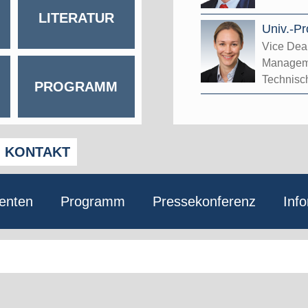
LITERATUR
Univ.-Pr
Vice Dea
Managem
Technisc
PROGRAMM
KONTAKT
enten
Programm
Pressekonferenz
Inf