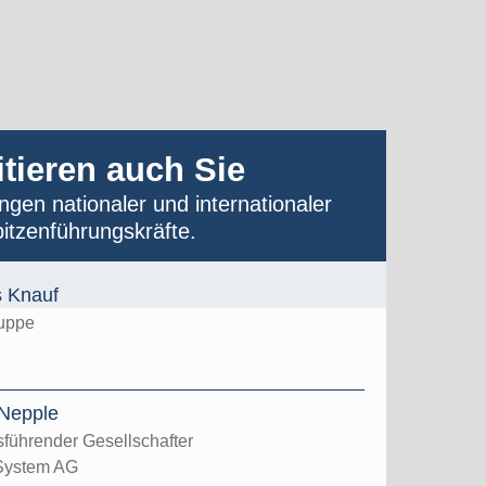
itieren auch Sie
gen nationaler und internationaler
itzenführungskräfte.
s Knauf
uppe
Nepple
führender Gesellschafter
System AG