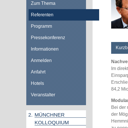
Zum Thema
Referenten
Programm
Pressekonferenz
Kurzb
Informationen
Anmelden
Nachve
Im dire
Anfahrt
Einspar
Erschli
Hotels
84,2 Mi
Veranstalter
Modula
Bei der 
der Mög
2.
MÜNCHNER
Hemmnis
KOLLOQUIUM
zu nenn