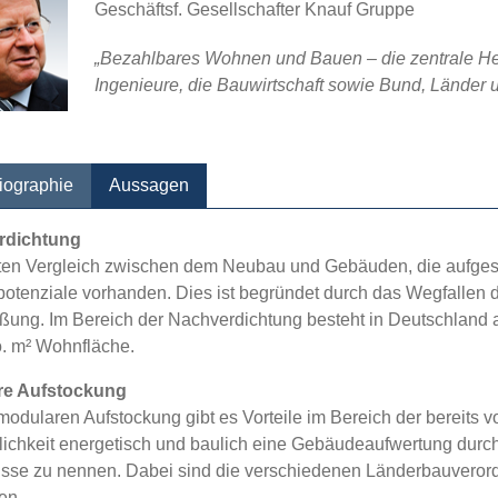
Geschäftsf. Gesellschafter Knauf Gruppe
„Bezahlbares Wohnen und Bauen – die zentrale Her
Ingenieure, die Bauwirtschaft sowie Bund, Länder
iographie
Aussagen
rdichtung
kten Vergleich zwischen dem Neubau und Gebäuden, die aufgesto
potenziale vorhanden. Dies ist begründet durch das Wegfallen 
eßung. Im Bereich der Nachverdichtung besteht in Deutschland 
o. m² Wohnfläche.
re Aufstockung
modularen Aufstockung gibt es Vorteile im Bereich der bereit
lichkeit energetisch und baulich eine Gebäudeaufwertung durc
se zu nennen. Dabei sind die verschiedenen Länderbauvero
en.